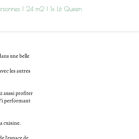
rsonnes
|
24 m2
|
1x Lit Queen
dans une belle
.
vec les autres
z aussi profiter
-Fi performant
la cuisine.
e l'espace de