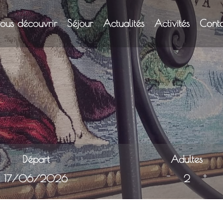
ous découvrir
Séjour
Actualités
Activités
Cont
Départ
Adultes
-
+