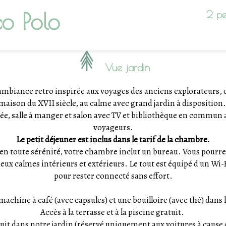
o Polo
2 pe
Vue jardin
mbiance retro inspirée aux voyages des anciens explorateurs, 
maison du XVII siècle, au calme avec grand jardin à disposition
ée, salle à manger et salon avec TV et bibliothèque en commun a
voyageurs.
Le petit déjeuner est inclus dans le tarif de la chambre.
 en toute sérénité, votre chambre inclut un bureau. Vous pourre
ieux calmes intérieurs et extérieurs. Le tout est équipé d'un Wi
pour rester connecté sans effort.
 machine à café (avec capsules) et une bouilloire (avec thé) dans 
Accès à la terrasse et à la piscine gratuit.
it dans notre jardin (
réservé uniquement aux voitures à cause d