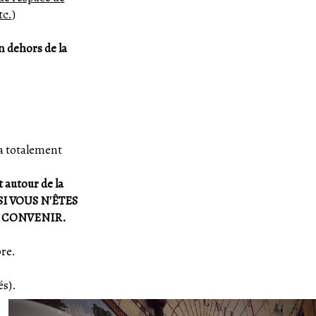
tc.
)
n dehors de la
a totalement
t autour de la
. SI VOUS N'ÊTES
S CONVENIR.
re.
és).