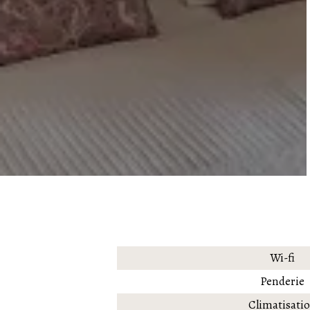
Wi-fi
Penderie
Climatisati