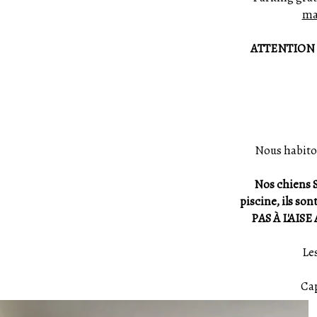
man
ATTENTION : L
Nous habito
Nos chiens Si
piscine, ils so
PAS À L'AI
Le
Cap