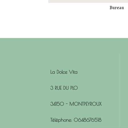
Bureau
La Dolce Vita
3 RUE DU PLO
34150 - MONTPEYROUX
Téléphone: 0648676518