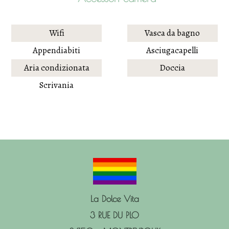
Wifi
Vasca da bagno
Appendiabiti
Asciugacapelli
Aria condizionata
Doccia
Scrivania
La Dolce Vita
3 RUE DU PLO