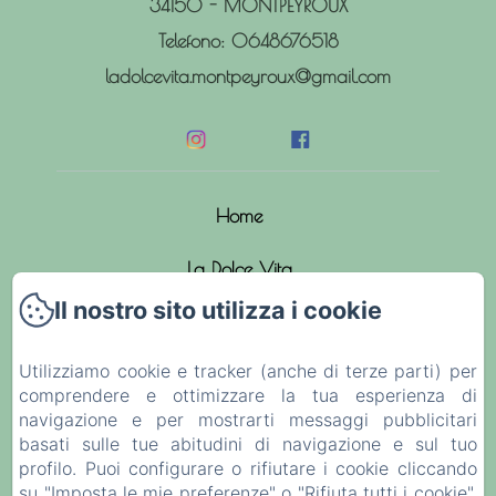
34150 - MONTPEYROUX
Telefono: 0648676518
ladolcevita.montpeyroux@gmail.com
Home
La Dolce Vita
Il nostro sito utilizza i cookie
Le camere
Utilizziamo cookie e tracker (anche di terze parti) per
Novità
comprendere e ottimizzare la tua esperienza di
navigazione e per mostrarti messaggi pubblicitari
Attività
basati sulle tue abitudini di navigazione e sul tuo
profilo. Puoi configurare o rifiutare i cookie cliccando
Contatto & Accesso
su "Imposta le mie preferenze" o "Rifiuta tutti i cookie".